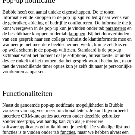
Pop-up notificatie
Bubble heeft een aantal unieke eigenschappen. De te tonen
informatie en de knoppen in de pop-up zijn volledig naar wens van
de gebruiker, afdeling of bedrijf te configureren. De informatie die je
kunt weergeven in de pop-up kun je vinden onder tab
parameters
en
de beschikbare knoppen onder tab
knoppen
. Bij het doorverbinden
van een gesprek naar een collega verhuist de klantinformatie mee en
wanneer je met meerdere beeldschermen werkt, kun je zelf kiezen
op welk scherm je de pop-up wilt zien. Standaard is de pop-up
zichtbaar vanaf het moment dat je softphone, bureautoestel of ander
device rinkelt tot het moment dat het gesprek wordt beëindigd, maar
met de verschillende timer opties kun je zelfs dit naar je persoonlijke
voorkeuren aanpassen.
Functionaliteiten
Naast de genoemde pop-up notificatie mogelijkheden is Bubble
voorzien van nog veel meer functionaliteiten. Je kunt bijvoorbeeld
meerdere CRM-integraties activeren onder dezelfde gebruiker,
zonder meerprijs, wat handig kan zijn als je meerdere
softwareapplicaties gebruikt binnen je bedrijf. De volledige lijst met
functies is te vinden onder tab
functies
, maar we hebben alvast een